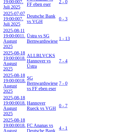
19:00:00
7.
2 - 0
FF eben eser
Juli 2025
2025-07-07
Deutsche Bank
19:00:00
7.
0 - 3
vs VGH
Juli 2025
2025-08-11
19:00:00
11.
Üstra vs SG
1 - 13
August
Bernwardswiese
2025
2025-08-18
ALLBLVCKS
19:00:00
18.
Hannover vs
7 - 4
August
Üstra
2025
2025-08-18
SG
19:00:00
18.
Bernwardswiese
7 - 0
August
vs FF eben eser
2025
2025-08-18
19:00:00
18.
Hannover
0 - 7
August
Rueck vs VGH
2025
2025-08-18
19:00:00
18.
FC Ananas vs
4 - 1
August
Deutsche Bank