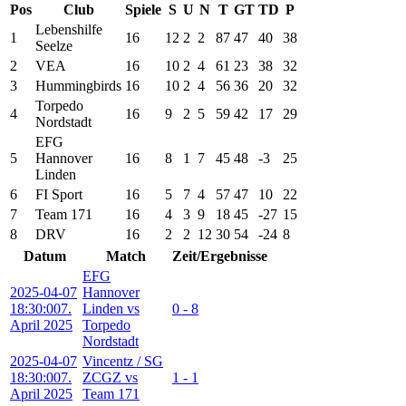
Pos
Club
Spiele
S
U
N
T
GT
TD
P
Lebenshilfe
1
16
12
2
2
87
47
40
38
Seelze
2
VEA
16
10
2
4
61
23
38
32
3
Hummingbirds
16
10
2
4
56
36
20
32
Torpedo
4
16
9
2
5
59
42
17
29
Nordstadt
EFG
5
Hannover
16
8
1
7
45
48
-3
25
Linden
6
FI Sport
16
5
7
4
57
47
10
22
7
Team 171
16
4
3
9
18
45
-27
15
8
DRV
16
2
2
12
30
54
-24
8
Datum
Match
Zeit/Ergebnisse
EFG
2025-04-07
Hannover
18:30:00
7.
Linden vs
0 - 8
April 2025
Torpedo
Nordstadt
2025-04-07
Vincentz / SG
18:30:00
7.
ZCGZ vs
1 - 1
April 2025
Team 171