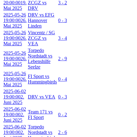
20:00:00
19.
ZCGZ vs
3 - 2
Mai 2025
DRV
2025-05-26
DRV vs EFG
19:00:00
26.
Hannover
0 - 3
Mai 2025
Linden
2025-05-26
Vincentz / SG
19:00:00
26.
ZCGZ vs
3 - 4
Mai 2025
VEA
Torpedo
2025-05-26
Nordstadt vs
19:00:00
26.
2 - 9
Lebenshilfe
Mai 2025
Seelze
2025-05-26
FI Sport vs
19:00:00
26.
0 - 4
Hummingbirds
Mai 2025
2025-06-02
19:00:00
2.
DRV vs VEA
0 - 3
Juni 2025
2025-06-02
Team 171 vs
19:00:00
2.
0 - 2
FI Sport
Juni 2025
2025-06-02
Torpedo
19:00:00
2.
Nordstadt vs
2 - 6