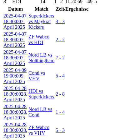
8
HDI
14
1
2
11
20
69
-49
5
Datum
Match
Zeit/Ergebnisse
2025-04-07
Superkickers
18:30:00
7.
vs Maykrat
3 - 3
April 2025
Kickers
2025-04-07
ZF Wabco
18:30:00
7.
2 - 2
vs HDI
April 2025
2025-04-07
Nord LB vs
18:30:00
7.
7 - 2
Notthingham
April 2025
2025-04-09
Conti vs
19:00:00
9.
5 - 4
VHV
April 2025
2025-04-28
HDI vs
18:30:00
28.
2 - 8
Superkickers
April 2025
2025-04-28
Nord LB vs
18:30:00
28.
1 - 4
Conti
April 2025
2025-04-28
ZF Wabco
18:30:00
28.
5 - 3
vs VHV
April 2025