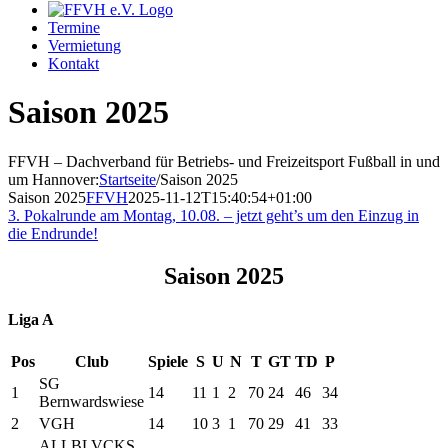
Termine
Vermietung
Kontakt
Saison 2025
FFVH – Dachverband für Betriebs- und Freizeitsport Fußball in und
um Hannover
:
Startseite
/
Saison 2025
Saison 2025
FFVH
2025-11-12T15:40:54+01:00
3. Pokalrunde am Montag, 10.08. – jetzt geht’s um den Einzug in
die Endrunde!
Saison 2025
Liga A
Pos
Club
Spiele
S
U
N
T
GT
TD
P
SG
1
14
11
1
2
70
24
46
34
Bernwardswiese
2
VGH
14
10
3
1
70
29
41
33
ALLBLVCKS