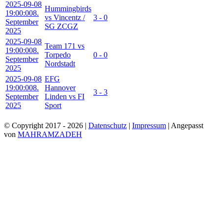
2025-09-08
Hummingbirds
19:00:00
8.
vs Vincentz /
3 - 0
September
SG ZCGZ
2025
2025-09-08
Team 171 vs
19:00:00
8.
Torpedo
0 - 0
September
Nordstadt
2025
2025-09-08
EFG
19:00:00
8.
Hannover
3 - 3
September
Linden vs FI
2025
Sport
© Copyright 2017 -
2026 |
Datenschutz
|
Impressum
| Angepasst
von
MAHRAMZADEH
Facebook