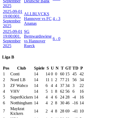
September
Deutsche Bank
2025
2025-09-01
ALLBLVCKS
19:00:00
1.
Hannover vs FC
4 - 3
September
Ananas
2025
2025-09-01
SG
19:00:00
1.
Bernwardswiese
6 - 0
September
vs Hannover
2025
Rueck
Liga B
Pos
Club
Spiele
S
U
N
T
GT
TD
P
1
Conti
14
14
0
0
60
15
45
42
2
Nord LB
14
11
1
2
77
21
56
34
3
ZF Wabco
14
6
4
4
37
34
3
22
4
VHV
14
5
1
8
62
56
6
16
5
SuperKickers
14
4
4
6
24
28
-4
16
6
Notthingham
14
4
2
8
30
46
-16
14
Maykrat
7
14
2
4
8
28
69
-41
10
Kickers