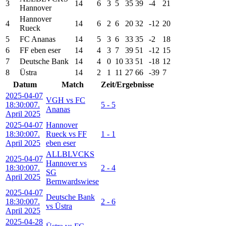
3
14
6
3
5
35
39
-4
21
Hannover
Hannover
4
14
6
2
6
20
32
-12
20
Rueck
5
FC Ananas
14
5
3
6
33
35
-2
18
6
FF eben eser
14
4
3
7
39
51
-12
15
7
Deutsche Bank
14
4
0
10
33
51
-18
12
8
Üstra
14
2
1
11
27
66
-39
7
Datum
Match
Zeit/Ergebnisse
2025-04-07
VGH vs FC
18:30:00
7.
5 - 5
Ananas
April 2025
2025-04-07
Hannover
18:30:00
7.
Rueck vs FF
1 - 1
April 2025
eben eser
ALLBLVCKS
2025-04-07
Hannover vs
18:30:00
7.
2 - 4
SG
April 2025
Bernwardswiese
2025-04-07
Deutsche Bank
18:30:00
7.
2 - 6
vs Üstra
April 2025
2025-04-28