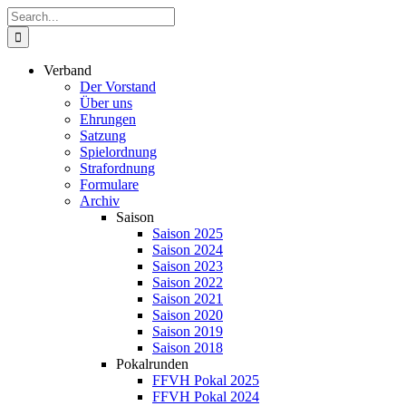
Zum
Suche
Inhalt
nach:
springen
Verband
Der Vorstand
Über uns
Ehrungen
Satzung
Spielordnung
Strafordnung
Formulare
Archiv
Saison
Saison 2025
Saison 2024
Saison 2023
Saison 2022
Saison 2021
Saison 2020
Saison 2019
Saison 2018
Pokalrunden
FFVH Pokal 2025
FFVH Pokal 2024