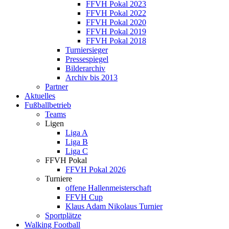
FFVH Pokal 2023
FFVH Pokal 2022
FFVH Pokal 2020
FFVH Pokal 2019
FFVH Pokal 2018
Turniersieger
Pressespiegel
Bilderarchiv
Archiv bis 2013
Partner
Aktuelles
Fußballbetrieb
Teams
Ligen
Liga A
Liga B
Liga C
FFVH Pokal
FFVH Pokal 2026
Turniere
offene Hallenmeisterschaft
FFVH Cup
Klaus Adam Nikolaus Turnier
Sportplätze
Walking Football