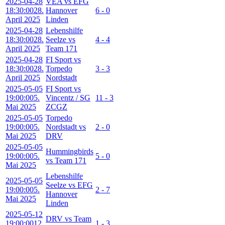
2025-04-28
VEA vs EFG
18:30:00
28.
Hannover
6 - 0
April 2025
Linden
2025-04-28
Lebenshilfe
18:30:00
28.
Seelze vs
4 - 4
April 2025
Team 171
2025-04-28
FI Sport vs
18:30:00
28.
Torpedo
3 - 3
April 2025
Nordstadt
2025-05-05
FI Sport vs
19:00:00
5.
Vincentz / SG
11 - 3
Mai 2025
ZCGZ
2025-05-05
Torpedo
19:00:00
5.
Nordstadt vs
2 - 0
Mai 2025
DRV
2025-05-05
Hummingbirds
19:00:00
5.
5 - 0
vs Team 171
Mai 2025
Lebenshilfe
2025-05-05
Seelze vs EFG
19:00:00
5.
2 - 7
Hannover
Mai 2025
Linden
2025-05-12
DRV vs Team
19:00:00
12.
1 - 3