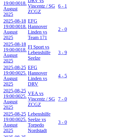
DRV vs
19:00:00
18.
Vincentz / SG
6 - 1
August
ZCGZ
2025
2025-08-18
EFG
19:00:00
18.
Hannover
2 - 0
August
Linden vs
2025
Team 171
2025-08-18
FI Sport vs
19:00:00
18.
Lebenshilfe
3 - 9
August
Seelze
2025
2025-08-25
EFG
19:00:00
25.
Hannover
4 - 5
August
Linden vs
2025
DRV
2025-08-25
VEA vs
19:00:00
25.
Vincentz / SG
7 - 0
August
ZCGZ
2025
2025-08-25
Lebenshilfe
19:00:00
25.
Seelze vs
3 - 0
August
Torpedo
2025
Nordstadt