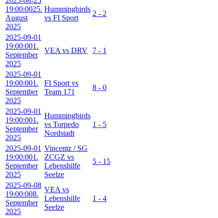
2025-08-25
19:00:00
25.
Hummingbirds
2 - 2
August
vs FI Sport
2025
2025-09-01
19:00:00
1.
VEA vs DRV
7 - 1
September
2025
2025-09-01
19:00:00
1.
FI Sport vs
8 - 0
September
Team 171
2025
2025-09-01
Hummingbirds
19:00:00
1.
vs Torpedo
1 - 5
September
Nordstadt
2025
2025-09-01
Vincentz / SG
19:00:00
1.
ZCGZ vs
5 - 15
September
Lebenshilfe
2025
Seelze
2025-09-08
VEA vs
19:00:00
8.
Lebenshilfe
1 - 4
September
Seelze
2025