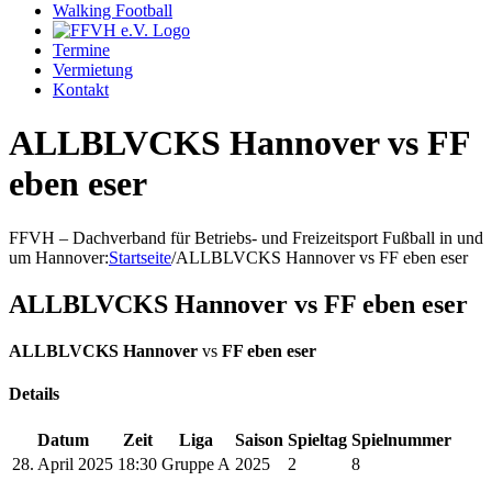
Walking Football
Termine
Vermietung
Kontakt
ALLBLVCKS Hannover vs FF
eben eser
FFVH – Dachverband für Betriebs- und Freizeitsport Fußball in und
um Hannover
:
Startseite
/
ALLBLVCKS Hannover vs FF eben eser
ALLBLVCKS Hannover vs FF eben eser
ALLBLVCKS Hannover
vs
FF eben eser
Details
Datum
Zeit
Liga
Saison
Spieltag
Spielnummer
28. April 2025
18:30
Gruppe A
2025
2
8