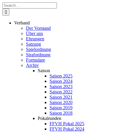
Zum
Suche
Inhalt
nach:
springen
Verband
Der Vorstand
Über uns
Ehrungen
Satzung
Spielordnung
Strafordnung
Formulare
Archiv
Saison
Saison 2025
Saison 2024
Saison 2023
Saison 2022
Saison 2021
Saison 2020
Saison 2019
Saison 2018
Pokalrunden
FFVH Pokal 2025
FFVH Pokal 2024