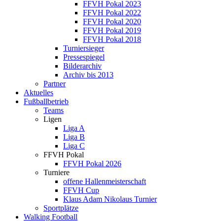
FFVH Pokal 2023
FFVH Pokal 2022
FFVH Pokal 2020
FFVH Pokal 2019
FFVH Pokal 2018
Turniersieger
Pressespiegel
Bilderarchiv
Archiv bis 2013
Partner
Aktuelles
Fußballbetrieb
Teams
Ligen
Liga A
Liga B
Liga C
FFVH Pokal
FFVH Pokal 2026
Turniere
offene Hallenmeisterschaft
FFVH Cup
Klaus Adam Nikolaus Turnier
Sportplätze
Walking Football