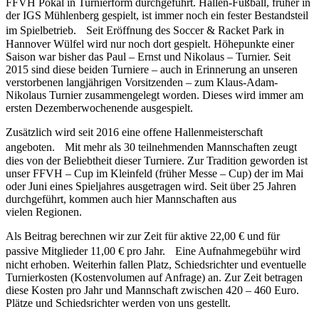
FFVH Pokal in Turnierform durchgeführt. Hallen-Fußball, früher in
der IGS Mühlenberg gespielt, ist immer noch ein fester Bestandsteil
im Spielbetrieb. Seit Eröffnung des Soccer & Racket Park in
Hannover Wülfel wird nur noch dort gespielt. Höhepunkte einer
Saison war bisher das Paul – Ernst und Nikolaus – Turnier. Seit
2015 sind diese beiden Turniere – auch in Erinnerung an unseren
verstorbenen langjährigen Vorsitzenden – zum Klaus-Adam-
Nikolaus Turnier zusammengelegt worden. Dieses wird immer am
ersten Dezemberwochenende ausgespielt.
Zusätzlich wird seit 2016 eine offene Hallenmeisterschaft
angeboten. Mit mehr als 30 teilnehmenden Mannschaften zeugt
dies von der Beliebtheit dieser Turniere. Zur Tradition geworden ist
unser FFVH – Cup im Kleinfeld (früher Messe – Cup) der im Mai
oder Juni eines Spieljahres ausgetragen wird. Seit über 25 Jahren
durchgeführt, kommen auch hier Mannschaften aus
vielen Regionen.
Als Beitrag berechnen wir zur Zeit für aktive 22,00 € und für
passive Mitglieder 11,00 € pro Jahr. Eine Aufnahmegebühr wird
nicht erhoben. Weiterhin fallen Platz, Schiedsrichter und eventuelle
Turnierkosten (Kostenvolumen auf Anfrage) an. Zur Zeit betragen
diese Kosten pro Jahr und Mannschaft zwischen 420 – 460 Euro.
Plätze und Schiedsrichter werden von uns gestellt.