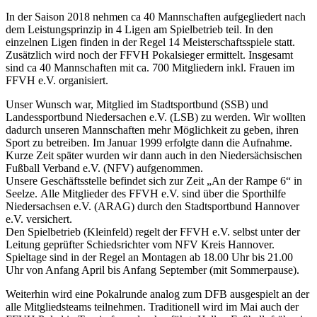
In der Saison 2018 nehmen ca 40 Mannschaften aufgegliedert nach
dem Leistungsprinzip in 4 Ligen am Spielbetrieb teil. In den
einzelnen Ligen finden in der Regel 14 Meisterschaftsspiele statt.
Zusätzlich wird noch der FFVH Pokalsieger ermittelt. Insgesamt
sind ca 40 Mannschaften mit ca. 700 Mitgliedern inkl. Frauen im
FFVH e.V. organisiert.
Unser Wunsch war, Mitglied im Stadtsportbund (SSB) und
Landessportbund Niedersachen e.V. (LSB) zu werden. Wir wollten
dadurch unseren Mannschaften mehr Möglichkeit zu geben, ihren
Sport zu betreiben. Im Januar 1999 erfolgte dann die Aufnahme.
Kurze Zeit später wurden wir dann auch in den Niedersächsischen
Fußball Verband e.V. (NFV) aufgenommen.
Unsere Geschäftsstelle befindet sich zur Zeit „An der Rampe 6“ in
Seelze. Alle Mitglieder des FFVH e.V. sind über die Sporthilfe
Niedersachsen e.V. (ARAG) durch den Stadtsportbund Hannover
e.V. versichert.
Den Spielbetrieb (Kleinfeld) regelt der FFVH e.V. selbst unter der
Leitung geprüfter Schiedsrichter vom NFV Kreis Hannover.
Spieltage sind in der Regel an Montagen ab 18.00 Uhr bis 21.00
Uhr von Anfang April bis Anfang September (mit Sommerpause).
Weiterhin wird eine Pokalrunde analog zum DFB ausgespielt an der
alle Mitgliedsteams teilnehmen. Traditionell wird im Mai auch der