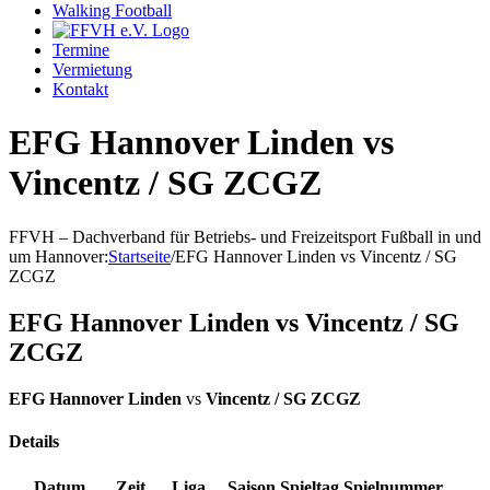
Walking Football
Termine
Vermietung
Kontakt
EFG Hannover Linden vs
Vincentz / SG ZCGZ
FFVH – Dachverband für Betriebs- und Freizeitsport Fußball in und
um Hannover
:
Startseite
/
EFG Hannover Linden vs Vincentz / SG
ZCGZ
EFG Hannover Linden vs Vincentz / SG
ZCGZ
EFG Hannover Linden
vs
Vincentz / SG ZCGZ
Details
Datum
Zeit
Liga
Saison
Spieltag
Spielnummer