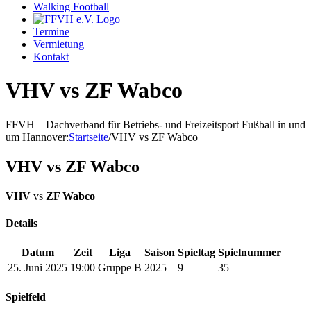
Walking Football
Termine
Vermietung
Kontakt
VHV vs ZF Wabco
FFVH – Dachverband für Betriebs- und Freizeitsport Fußball in und
um Hannover
:
Startseite
/
VHV vs ZF Wabco
VHV vs ZF Wabco
VHV
vs
ZF Wabco
Details
Datum
Zeit
Liga
Saison
Spieltag
Spielnummer
25. Juni 2025
19:00
Gruppe B
2025
9
35
Spielfeld