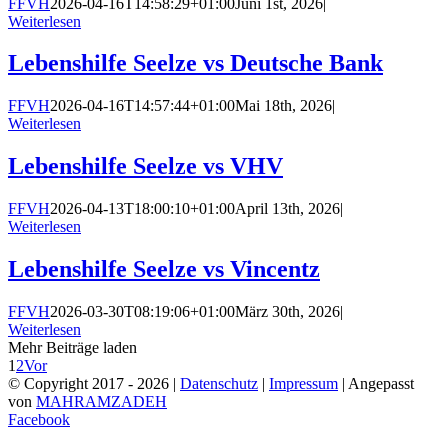
FFVH
2026-04-16T14:58:29+01:00
Juni 1st, 2026
|
Weiterlesen
Lebenshilfe Seelze vs Deutsche Bank
FFVH
2026-04-16T14:57:44+01:00
Mai 18th, 2026
|
Weiterlesen
Lebenshilfe Seelze vs VHV
FFVH
2026-04-13T18:00:10+01:00
April 13th, 2026
|
Weiterlesen
Lebenshilfe Seelze vs Vincentz
FFVH
2026-03-30T08:19:06+01:00
März 30th, 2026
|
Weiterlesen
Mehr Beiträge laden
1
2
Vor
© Copyright 2017 -
2026 |
Datenschutz
|
Impressum
| Angepasst
von
MAHRAMZADEH
Facebook