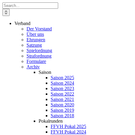
Zum
Suche
Inhalt
nach:
springen
Verband
Der Vorstand
Über uns
Ehrungen
Satzung
Spielordnung
Strafordnung
Formulare
Archiv
Saison
Saison 2025
Saison 2024
Saison 2023
Saison 2022
Saison 2021
Saison 2020
Saison 2019
Saison 2018
Pokalrunden
FFVH Pokal 2025
FFVH Pokal 2024