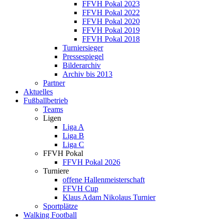
FFVH Pokal 2023
FFVH Pokal 2022
FFVH Pokal 2020
FFVH Pokal 2019
FFVH Pokal 2018
Turniersieger
Pressespiegel
Bilderarchiv
Archiv bis 2013
Partner
Aktuelles
Fußballbetrieb
Teams
Ligen
Liga A
Liga B
Liga C
FFVH Pokal
FFVH Pokal 2026
Turniere
offene Hallenmeisterschaft
FFVH Cup
Klaus Adam Nikolaus Turnier
Sportplätze
Walking Football