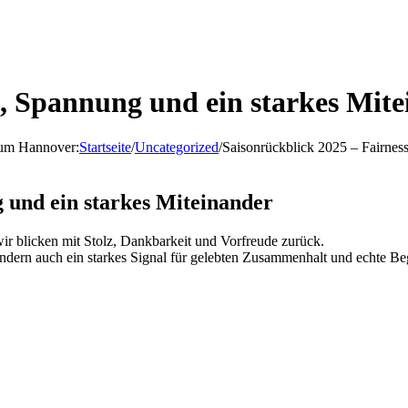
s, Spannung und ein starkes Mit
d um Hannover
:
Startseite
/
Uncategorized
/
Saisonrückblick 2025 – Fairnes
 und ein starkes Miteinander
r blicken mit Stolz, Dankbarkeit und Vorfreude zurück.
sondern auch ein starkes Signal für gelebten Zusammenhalt und echte Beg