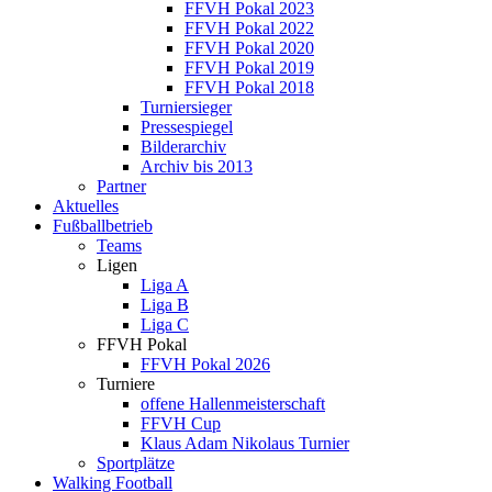
FFVH Pokal 2023
FFVH Pokal 2022
FFVH Pokal 2020
FFVH Pokal 2019
FFVH Pokal 2018
Turniersieger
Pressespiegel
Bilderarchiv
Archiv bis 2013
Partner
Aktuelles
Fußballbetrieb
Teams
Ligen
Liga A
Liga B
Liga C
FFVH Pokal
FFVH Pokal 2026
Turniere
offene Hallenmeisterschaft
FFVH Cup
Klaus Adam Nikolaus Turnier
Sportplätze
Walking Football