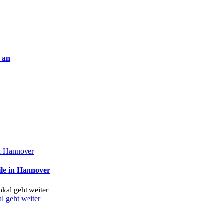
 an
in Hannover
ile in Hannover
 geht weiter