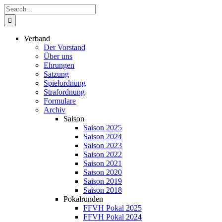
Zum
Suche
Inhalt
nach:
springen
Verband
Der Vorstand
Über uns
Ehrungen
Satzung
Spielordnung
Strafordnung
Formulare
Archiv
Saison
Saison 2025
Saison 2024
Saison 2023
Saison 2022
Saison 2021
Saison 2020
Saison 2019
Saison 2018
Pokalrunden
FFVH Pokal 2025
FFVH Pokal 2024