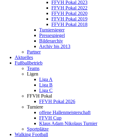
FFVH Pokal 2023
FFVH Pokal 2022
FFVH Pokal 2020
FFVH Pokal 2019
FFVH Pokal 2018
Turniersieger
Pressespiegel
Bilderarchiv
Archiv bis 2013
Partner
Aktuelles
Fußballbetrieb
Teams
Ligen
Liga A
Liga B
Liga C
FFVH Pokal
FFVH Pokal 2026
Turniere
offene Hallenmeisterschaft
FFVH Cup
Klaus Adam Nikolaus Turnier
Sportplätze
Walking Football