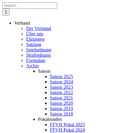
Zum
Suche
Inhalt
nach:
springen
Verband
Der Vorstand
Über uns
Ehrungen
Satzung
Spielordnung
Strafordnung
Formulare
Archiv
Saison
Saison 2025
Saison 2024
Saison 2023
Saison 2022
Saison 2021
Saison 2020
Saison 2019
Saison 2018
Pokalrunden
FFVH Pokal 2025
FFVH Pokal 2024