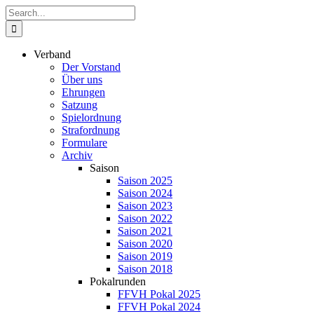
Zum
Suche
Inhalt
nach:
springen
Verband
Der Vorstand
Über uns
Ehrungen
Satzung
Spielordnung
Strafordnung
Formulare
Archiv
Saison
Saison 2025
Saison 2024
Saison 2023
Saison 2022
Saison 2021
Saison 2020
Saison 2019
Saison 2018
Pokalrunden
FFVH Pokal 2025
FFVH Pokal 2024