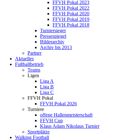
FFVH Pokal 2023
FFVH Pokal 2022
FFVH Pokal 2020
FFVH Pokal 2019
FFVH Pokal 2018
Turniersieger
Pressespiegel
Bilderarchiv
Archiv bis 2013
Partner
Aktuelles
Fußballbetrieb
Teams
Ligen
Liga A
Liga B
Liga C
FFVH Pokal
FFVH Pokal 2026
Turniere
offene Hallenmeisterschaft
FFVH Cup
Klaus Adam Nikolaus Turnier
Sportplätze
Walking Football