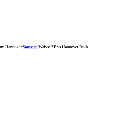
d um Hannover
:
Startseite
/
Wabco ZF vs Hannover Rück