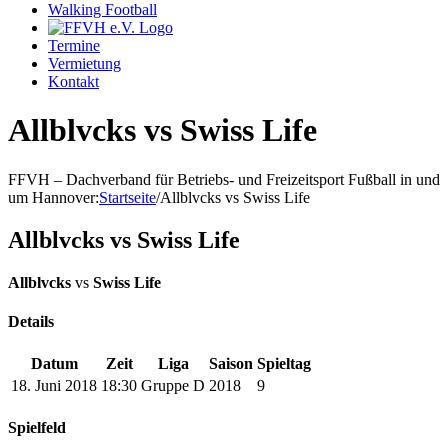
Walking Football
Termine
Vermietung
Kontakt
Allblvcks vs Swiss Life
FFVH – Dachverband für Betriebs- und Freizeitsport Fußball in und
um Hannover
:
Startseite
/
Allblvcks vs Swiss Life
Allblvcks vs Swiss Life
Allblvcks
vs
Swiss Life
Details
Datum
Zeit
Liga
Saison
Spieltag
18. Juni 2018
18:30
Gruppe D
2018
9
Spielfeld