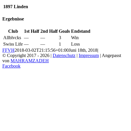
1897 Linden
Ergebnisse
Club
1st Half
2nd Half
Goals
Endstand
Allblvcks
—
—
3
Win
Swiss Life
—
—
1
Loss
FFVH
2018-03-02T21:15:56+01:00
Juni 18th, 2018
|
© Copyright 2017 -
2026 |
Datenschutz
|
Impressum
| Angepasst
von
MAHRAMZADEH
Facebook