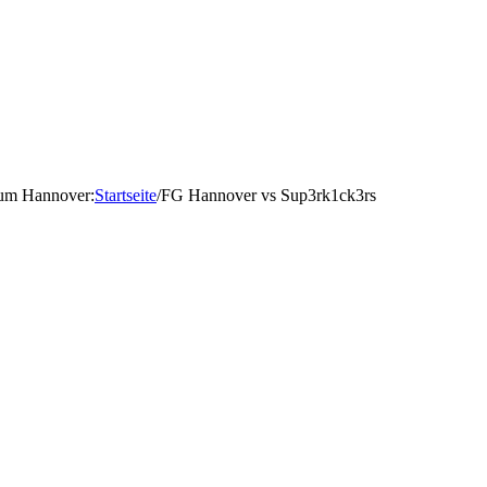
d um Hannover
:
Startseite
/
FG Hannover vs Sup3rk1ck3rs