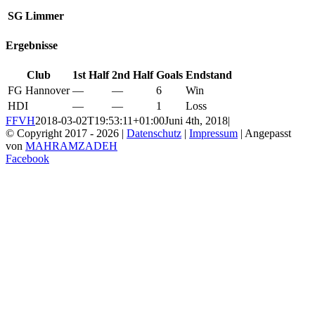
SG Limmer
Ergebnisse
Club
1st Half
2nd Half
Goals
Endstand
FG Hannover
—
—
6
Win
HDI
—
—
1
Loss
FFVH
2018-03-02T19:53:11+01:00
Juni 4th, 2018
|
© Copyright 2017 -
2026 |
Datenschutz
|
Impressum
| Angepasst
von
MAHRAMZADEH
Facebook