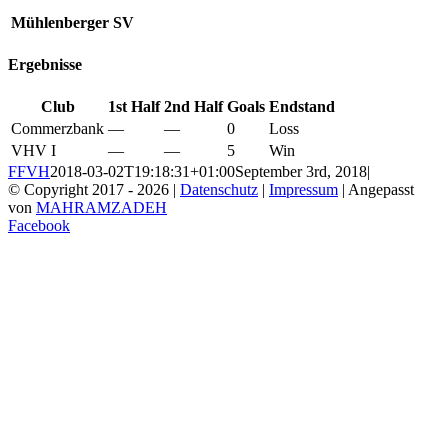
Mühlenberger SV
Ergebnisse
Club
1st Half
2nd Half
Goals
Endstand
Commerzbank
—
—
0
Loss
VHV I
—
—
5
Win
FFVH
2018-03-02T19:18:31+01:00
September 3rd, 2018
|
© Copyright 2017 -
2026 |
Datenschutz
|
Impressum
| Angepasst
von
MAHRAMZADEH
Facebook