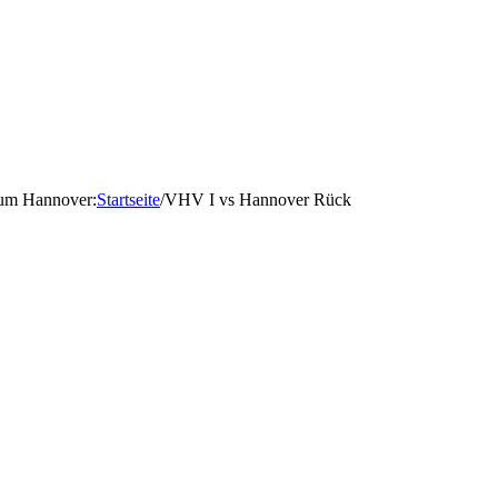
d um Hannover
:
Startseite
/
VHV I vs Hannover Rück