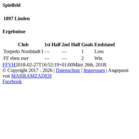
Spielfeld
1897 Linden
Ergebnisse
Club
1st Half
2nd Half
Goals
Endstand
Torpedo Nordstadt I
—
—
1
Loss
FF eben eser
—
—
2
Win
FFVH
2018-02-27T16:52:19+01:00
März 26th, 2018
|
© Copyright 2017 -
2026 |
Datenschutz
|
Impressum
| Angepasst
von
MAHRAMZADEH
Facebook