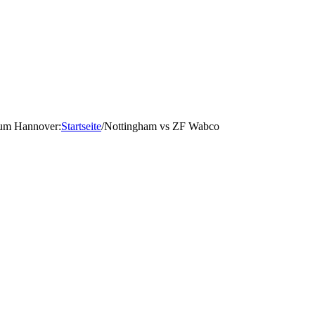
d um Hannover
:
Startseite
/
Nottingham vs ZF Wabco