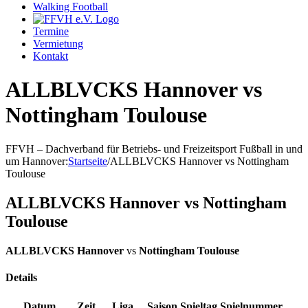
Walking Football
Termine
Vermietung
Kontakt
ALLBLVCKS Hannover vs
Nottingham Toulouse
FFVH – Dachverband für Betriebs- und Freizeitsport Fußball in und
um Hannover
:
Startseite
/
ALLBLVCKS Hannover vs Nottingham
Toulouse
ALLBLVCKS Hannover vs Nottingham
Toulouse
ALLBLVCKS Hannover
vs
Nottingham Toulouse
Details
Datum
Zeit
Liga
Saison
Spieltag
Spielnummer