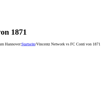
von 1871
d um Hannover
:
Startseite
/
Vincentz Network vs FC Conti von 1871