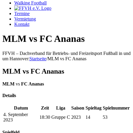
Walking Football
Termine
Vermietung
Kontakt
MLM vs FC Ananas
FFVH – Dachverband für Betriebs- und Freizeitsport Fußball in und
um Hannover
:
Startseite
/
MLM vs FC Ananas
MLM vs FC Ananas
MLM
vs
FC Ananas
Details
Datum
Zeit
Liga
Saison
Spieltag
Spielnummer
4. September
18:30
Gruppe C
2023
14
53
2023
Spielfeld