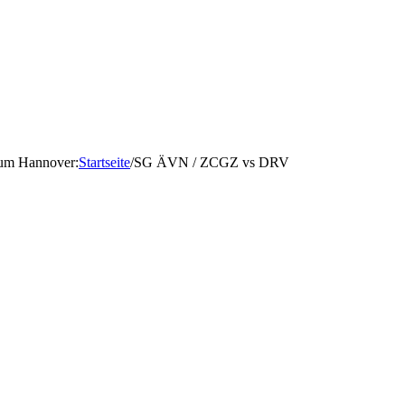
d um Hannover
:
Startseite
/
SG ÄVN / ZCGZ vs DRV