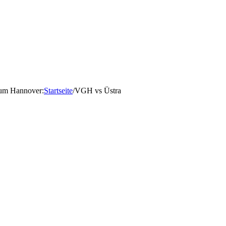
d um Hannover
:
Startseite
/
VGH vs Üstra