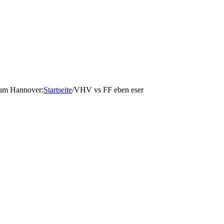
d um Hannover
:
Startseite
/
VHV vs FF eben eser