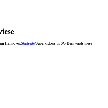
iese
d um Hannover
:
Startseite
/
Superkickers vs SG Bernwardswiese