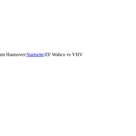
d um Hannover
:
Startseite
/
ZF Wabco vs VHV