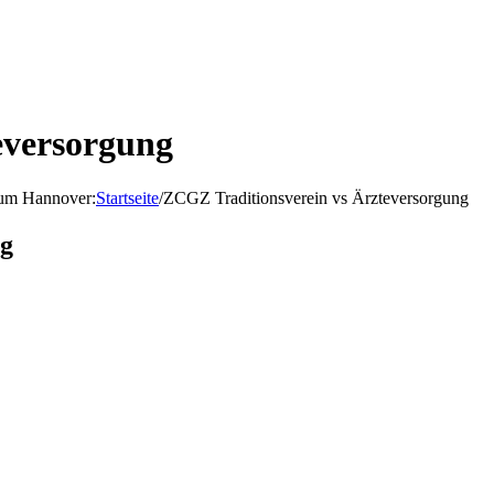
eversorgung
d um Hannover
:
Startseite
/
ZCGZ Traditionsverein vs Ärzteversorgung
ng