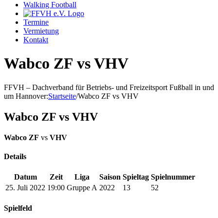
Walking Football
Termine
Vermietung
Kontakt
Wabco ZF vs VHV
FFVH – Dachverband für Betriebs- und Freizeitsport Fußball in und
um Hannover
:
Startseite
/
Wabco ZF vs VHV
Wabco ZF vs VHV
Wabco ZF
vs
VHV
Details
Datum
Zeit
Liga
Saison
Spieltag
Spielnummer
25. Juli 2022
19:00
Gruppe A
2022
13
52
Spielfeld