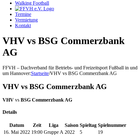
Walking Football
Termine
Vermietung
Kontakt
VHV vs BSG Commerzbank
AG
FFVH – Dachverband für Betriebs- und Freizeitsport Fußball in und
um Hannover
:
Startseite
/
VHV vs BSG Commerzbank AG
VHV vs BSG Commerzbank AG
VHV
vs
BSG Commerzbank AG
Details
Datum
Zeit
Liga
Saison
Spieltag
Spielnummer
16. Mai 2022
19:00
Gruppe A
2022
5
19