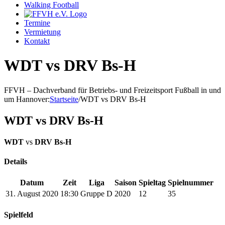
Walking Football
Termine
Vermietung
Kontakt
WDT vs DRV Bs-H
FFVH – Dachverband für Betriebs- und Freizeitsport Fußball in und
um Hannover
:
Startseite
/
WDT vs DRV Bs-H
WDT vs DRV Bs-H
WDT
vs
DRV Bs-H
Details
Datum
Zeit
Liga
Saison
Spieltag
Spielnummer
31. August 2020
18:30
Gruppe D
2020
12
35
Spielfeld