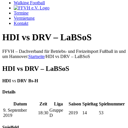
Walking Football
Termine
Vermietung
Kontakt
HDI vs DRV – LaBSoS
FFVH – Dachverband für Betriebs- und Freizeitsport Fußball in und
um Hannover
:
Startseite
/
HDI vs DRV – LaBSoS
HDI vs DRV – LaBSoS
HDI
vs
DRV Bs-H
Details
Datum
Zeit
Liga
Saison
Spieltag
Spielnummer
9. September
Gruppe
18:30
2019
14
53
2019
D
Spielfeld