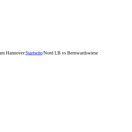
d um Hannover
:
Startseite
/
Nord LB vs Bernwardswiese