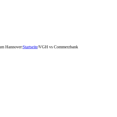
d um Hannover
:
Startseite
/
VGH vs Commerzbank