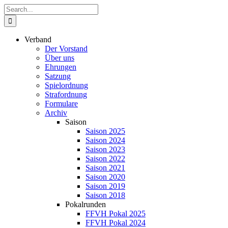
Zum
Suche
Inhalt
nach:
springen
Verband
Der Vorstand
Über uns
Ehrungen
Satzung
Spielordnung
Strafordnung
Formulare
Archiv
Saison
Saison 2025
Saison 2024
Saison 2023
Saison 2022
Saison 2021
Saison 2020
Saison 2019
Saison 2018
Pokalrunden
FFVH Pokal 2025
FFVH Pokal 2024