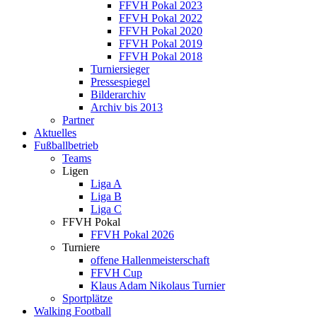
FFVH Pokal 2023
FFVH Pokal 2022
FFVH Pokal 2020
FFVH Pokal 2019
FFVH Pokal 2018
Turniersieger
Pressespiegel
Bilderarchiv
Archiv bis 2013
Partner
Aktuelles
Fußballbetrieb
Teams
Ligen
Liga A
Liga B
Liga C
FFVH Pokal
FFVH Pokal 2026
Turniere
offene Hallenmeisterschaft
FFVH Cup
Klaus Adam Nikolaus Turnier
Sportplätze
Walking Football