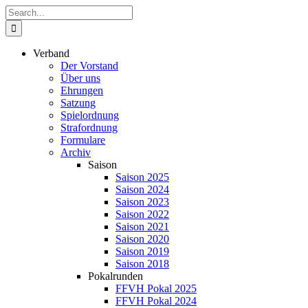
Zum
Suche
Inhalt
nach:
springen
Verband
Der Vorstand
Über uns
Ehrungen
Satzung
Spielordnung
Strafordnung
Formulare
Archiv
Saison
Saison 2025
Saison 2024
Saison 2023
Saison 2022
Saison 2021
Saison 2020
Saison 2019
Saison 2018
Pokalrunden
FFVH Pokal 2025
FFVH Pokal 2024