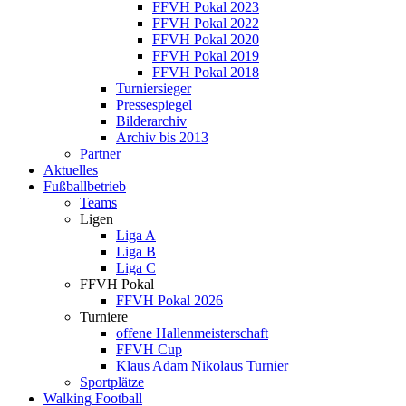
FFVH Pokal 2023
FFVH Pokal 2022
FFVH Pokal 2020
FFVH Pokal 2019
FFVH Pokal 2018
Turniersieger
Pressespiegel
Bilderarchiv
Archiv bis 2013
Partner
Aktuelles
Fußballbetrieb
Teams
Ligen
Liga A
Liga B
Liga C
FFVH Pokal
FFVH Pokal 2026
Turniere
offene Hallenmeisterschaft
FFVH Cup
Klaus Adam Nikolaus Turnier
Sportplätze
Walking Football